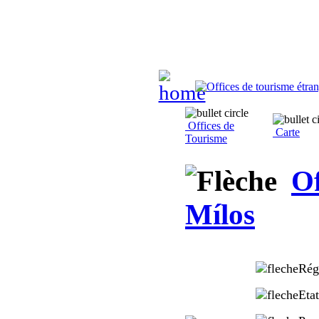
Offices de
Carte
Tourisme
Of
Mílos
Rég
Etat