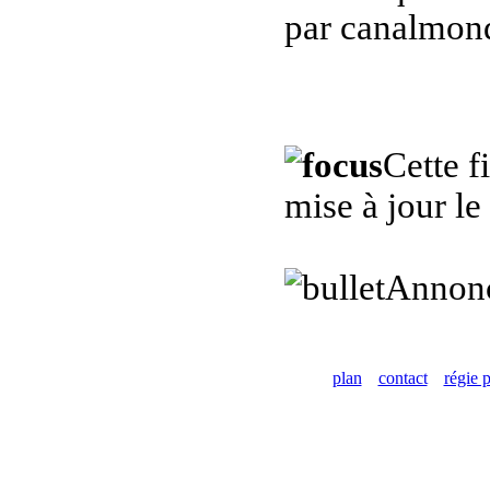
par canalmond
Cette f
mise à jour l
Annon
plan
contact
régie p