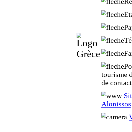
Ré
Et
Pa
Té
Fa
Po
tourisme d
de contac
Sit
Alonissos
V