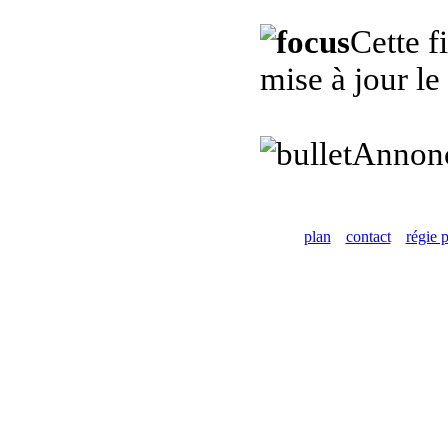
Cette f
mise à jour l
Annon
plan
contact
régie p