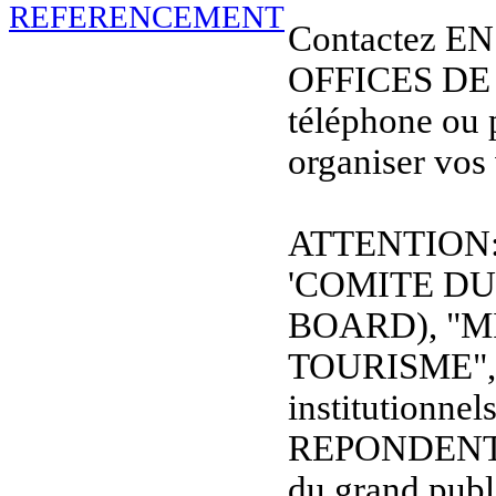
Contactez E
OFFICES DE
téléphone ou 
organiser vos
ATTENTION: L
'COMITE D
BOARD), "M
TOURISME", et
institutionnel
REPONDENT
du grand publi