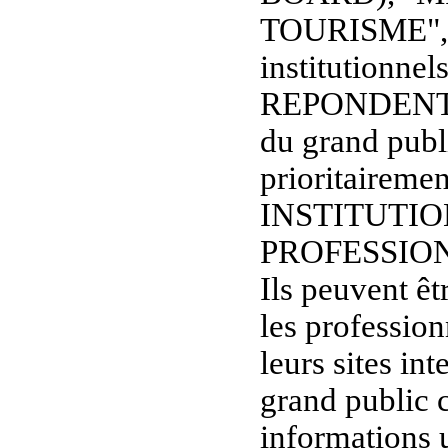
TOURISME", et
institutionnel
REPONDENT
du grand publi
prioritaireme
INSTITUTIO
PROFESSIO
Ils peuvent êt
les professio
leurs sites in
grand public c
informations u