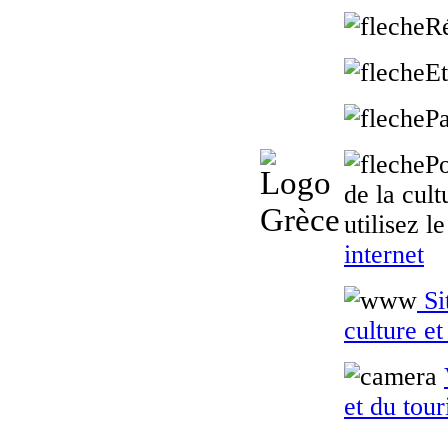
R
Et
P
Po
de la cult
utilisez l
internet
Sit
culture e
et du tou