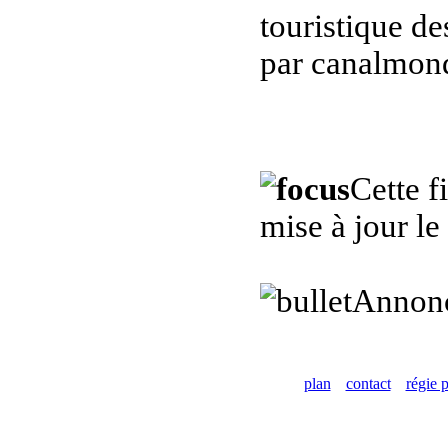
touristique de
par canalmond
Cette f
mise à jour l
Annon
plan
contact
régie p