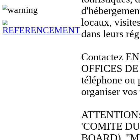
d'hébergement
locaux, visit
dans leurs rég
Contactez E
OFFICES DE
téléphone ou 
organiser vos
ATTENTION: L
'COMITE D
BOARD), "M