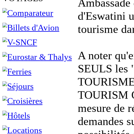
Ambassade
d'Eswatini 
tourisme dan
A noter qu'e
SEULS les
TOURISME"
TOURISM O
mesure de r
demandes su