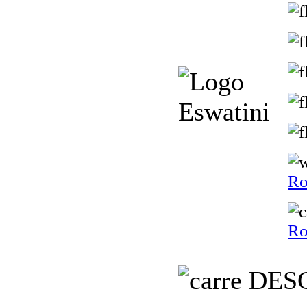
Ro
Ro
DESC