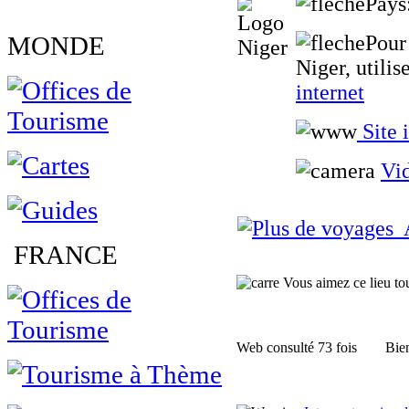
Pays
MONDE
Pour
Niger, utili
internet
Site 
Vid
A
FRANCE
Vous aimez ce lieu tour
Web consulté 73 fois
Bien