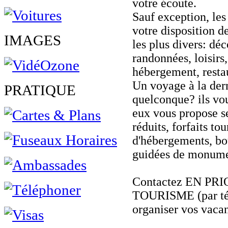
votre écoute.
Sauf exception, les
votre disposition 
IMAGES
les plus divers: déc
randonnées, loisirs
hébergement, restaur
Un voyage à la der
PRATIQUE
quelconque? ils vou
eux vous propose sel
réduits, forfaits tou
d'hébergements, bou
guidées de monumen
Contactez EN PR
TOURISME (par tél
organiser vos vacan