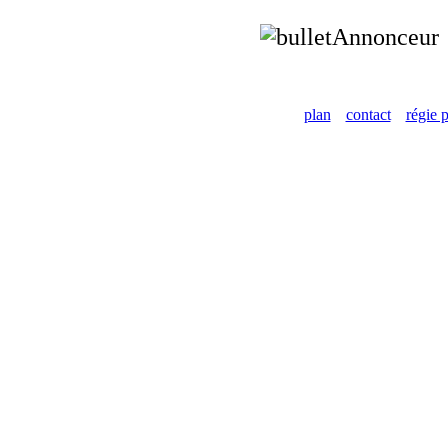
Annonceur
plan
contact
régie p