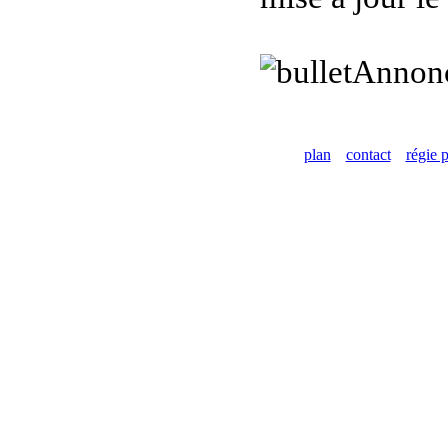
Annon
plan
contact
régie p