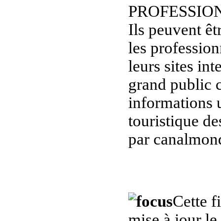
PROFESSIO
Ils peuvent êt
les professio
leurs sites in
grand public c
informations u
touristique de
par canalmond
Cette f
mise à jour l