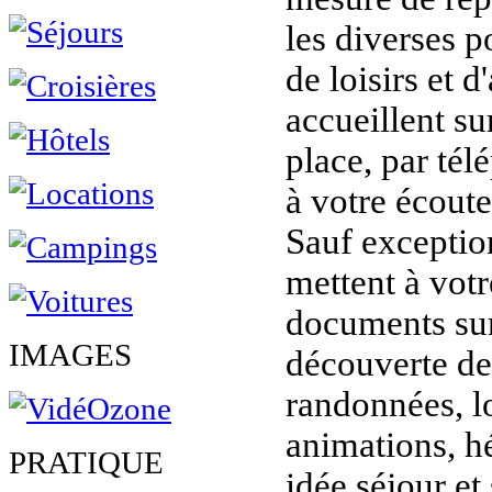
les diverses p
de loisirs et d
accueillent sur
place, par tél
à votre écoute
Sauf exception
mettent à vot
documents sur 
IMAGES
découverte de 
randonnées, lo
animations, h
PRATIQUE
idée séjour et 