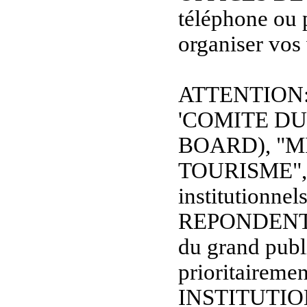
téléphone ou 
organiser vos
ATTENTION: L
'COMITE D
BOARD), "M
TOURISME", et
institutionnel
REPONDENT
du grand publi
prioritaireme
INSTITUTIO