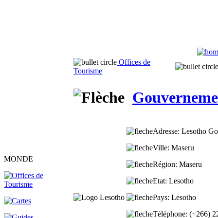
Offices de
Tourisme
Gouvernemen
Adresse
: Lesotho G
Ville
: Maseru
MONDE
Région
: Maseru
Etat
: Lesotho
Pays
: Lesotho
Téléphone
: (+266) 2