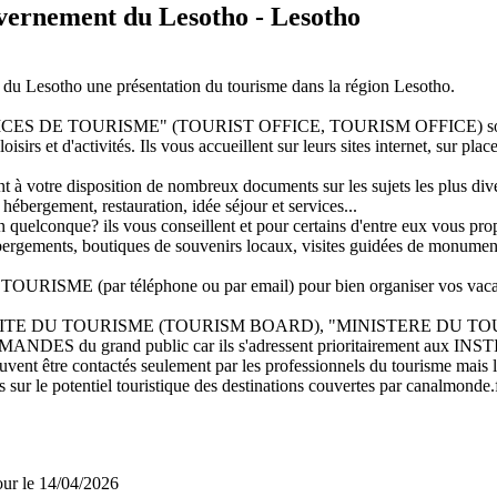
vernement du Lesotho - Lesotho
t du Lesotho une présentation du tourisme dans la région Lesotho.
"OFFICES DE TOURISME" (TOURIST OFFICE, TOURISM OFFICE) sont 
oisirs et d'activités. Ils vous accueillent sur leurs sites internet, sur pla
t à votre disposition de nombreux documents sur les sujets les plus dive
 hébergement, restauration, idée séjour et services...
quelconque? ils vous conseillent et pour certains d'entre eux vous propos
'hébergements, boutiques de souvenirs locaux, visites guidées de monumen
ISME (par téléphone ou par email) pour bien organiser vos vaca
MITE DU TOURISME (TOURISM BOARD), "MINISTERE DU TOURISME",
ES du grand public car ils s'adressent prioritairement aux 
 contactés seulement par les professionnels du tourisme mais leurs
s sur le potentiel touristique des destinations couvertes par canalmonde.f
jour le 14/04/2026