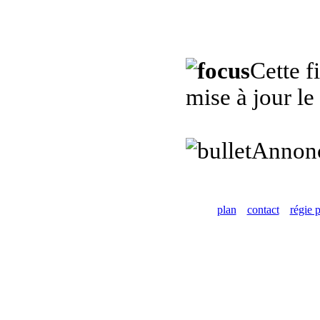
Cette f
mise à jour l
Annon
plan
contact
régie p