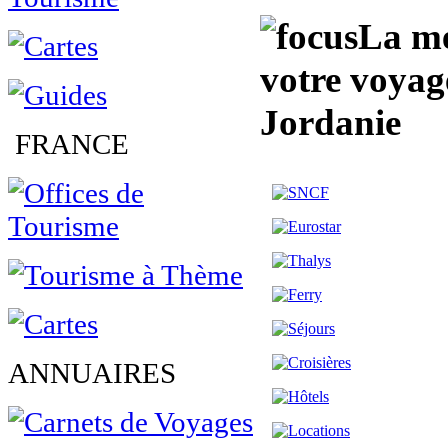
La me
votre voya
Jordanie
FRANCE
ANNUAIRES