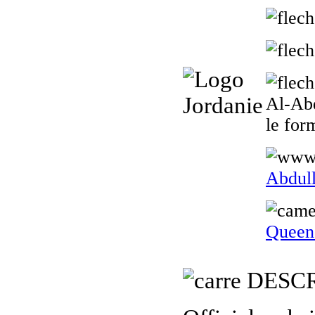
Al-Abd
le for
Abdull
Queen 
DESCR