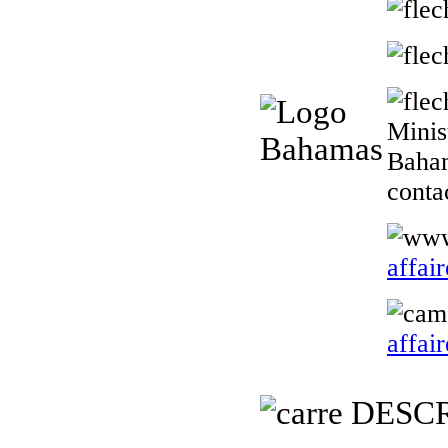
Minis
Baham
conta
affai
affai
DESCR