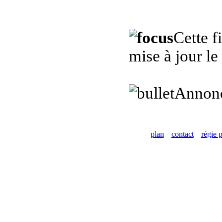
Cette f
mise à jour l
Annon
plan
contact
régie p