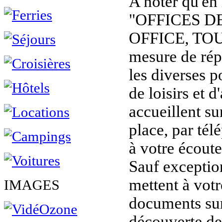
A noter qu'en
"OFFICES D
OFFICE, TOU
mesure de rép
les diverses p
de loisirs et d
accueillent sur
place, par tél
à votre écoute
Sauf exception
mettent à vot
IMAGES
documents sur 
découverte de 