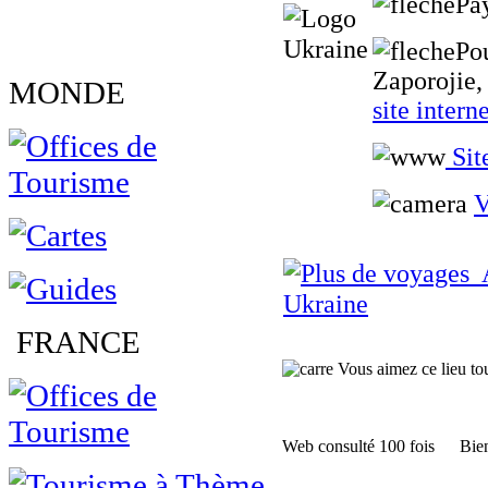
Pa
Po
Zaporojie, 
MONDE
site intern
Sit
V
A
Ukraine
FRANCE
Vous aimez ce lieu tour
Web consulté 100 fois
Bien