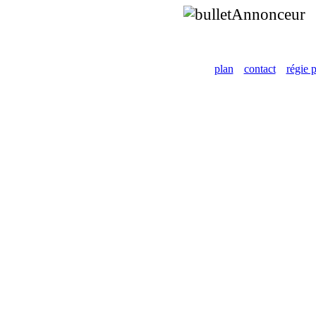
Annonceur
plan
contact
régie p