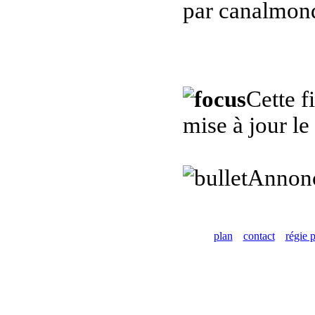
par canalmond
Cette f
mise à jour l
Annon
plan
contact
régie p