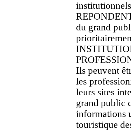
institutionnel
REPONDENT
du grand publi
prioritaireme
INSTITUTIO
PROFESSIO
Ils peuvent êt
les professio
leurs sites in
grand public c
informations u
touristique de