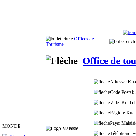
Offices de
Tourisme
Office de t
Adresse
: Kua
Code Postal
:
Ville
: Kuala
Région
: Kua
Pays
: Malaisi
MONDE
Téléphone
: 