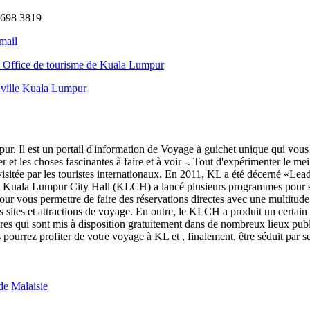
2698 3819
mail
 - Office de tourisme de Kuala Lumpur
 ville Kuala Lumpur
pur. Il est un portail d'information de Voyage à guichet unique qui vou
yer et les choses fascinantes à faire et à voir -. Tout d'expérimenter le me
visitée par les touristes internationaux. En 2011, KL a été décerné «Lea
 Kuala Lumpur City Hall (KLCH) a lancé plusieurs programmes pour sti
our vous permettre de faire des réservations directes avec une multitude
es sites et attractions de voyage. En outre, le KLCH a produit un certa
hures qui sont mis à disposition gratuitement dans de nombreux lieux pub
ourrez profiter de votre voyage à KL et , finalement, être séduit par ses
de Malaisie