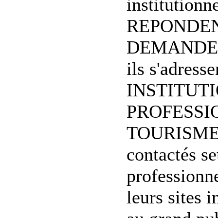
institutionn
REPONDEN
DEMANDES d
ils s'adress
INSTITUT
PROFESSI
TOURISME. 
contactés se
professionn
leurs sites 