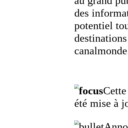
au grand pub
des informat
potentiel to
destinations
canalmonde.
Cette
été mise à j
Anno