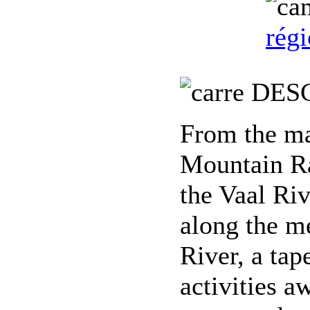
rég
DESC
From the ma
Mountain Ra
the Vaal Riv
along the m
River, a tap
activities a