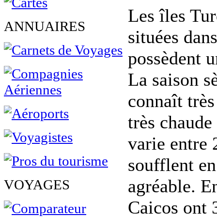
Les îles Tu
ANNUAIRES
situées dan
possèdent un
La saison s
connaît très
très chaude
varie entre 
soufflent e
agréable. E
VOYAGES
Caicos ont 