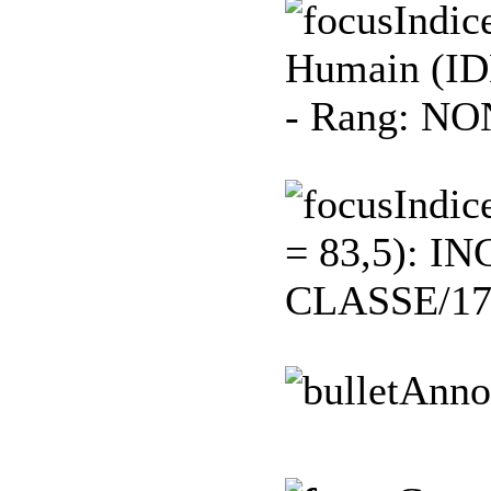
Indic
Humain (ID
- Rang: N
Indic
= 83,5):
INC
CLASSE/17
Anno