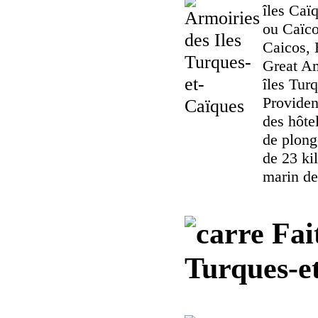
îles Caï
ou Caïco
Caicos, 
Great Am
îles Tur
Providen
des hôte
de plong
de 23 ki
marin de
Fait
Turques-e