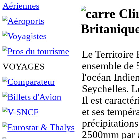
Clim
Britanique
Le Territoire
ensemble de 5
VOYAGES
l'océan Indien
Seychelles. Le
Il est caract
et ses tempér
précipitation
2500mm par a