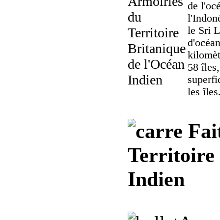
de l'oc
l'Indon
le Sri 
d'océan
kilomèt
58 îles
superfi
les îles
Fait
Territoire
Indien