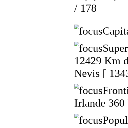
/ 178
Capit
Super
12429 Km de
Nevis [ 134
Front
Irlande 360
Popul