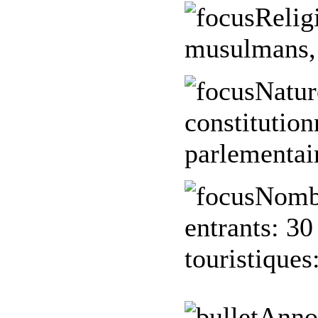
Relig
musulmans, 
Nature
constitution
parlementai
Nombr
entrants:
30 
touristiques
Anno