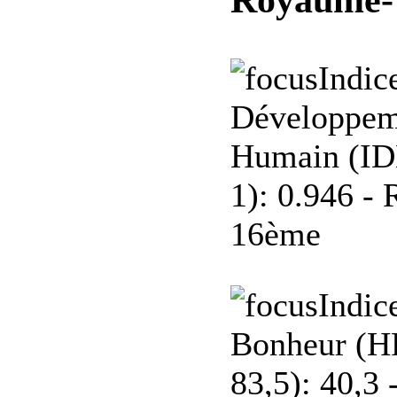
Indic
Développem
Humain (I
1):
0.946 - 
16ème
Indic
Bonheur (HP
83,5):
40,3 