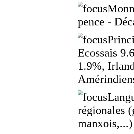
Monn
pence -
Déca
Princ
Ecossais 9.6
1.9%, Irlan
Amérindiens
Langu
régionales (
manxois,...)