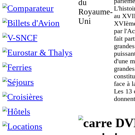
parleme
L'histo
au XVII
XVIème 
par l'A
fait pa
grandes
puissan
d'une m
grandes
constit
face à 
Les 13 
donnent
DVD,