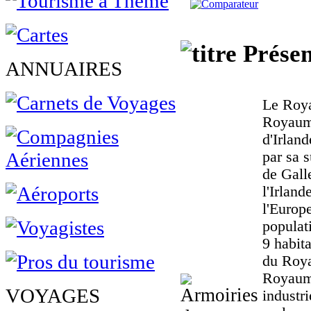
Présen
ANNUAIRES
Le Roya
Royaum
d'Irlan
par sa s
de Gall
l'Irlan
l'Europ
populat
9 habita
du Roya
Royaume
VOYAGES
industr