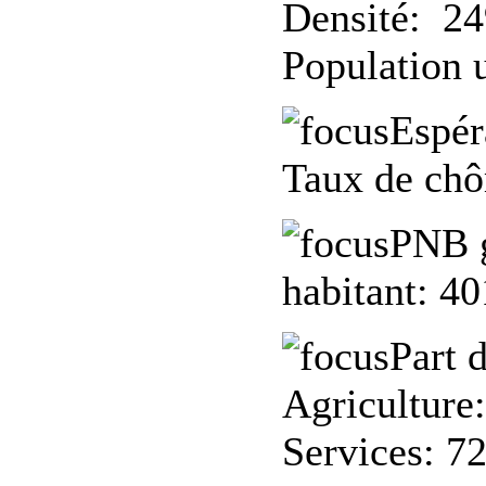
Densité: 24
Population 
Espér
Taux de ch
PNB g
habitant:
40
Part 
Agriculture
Services: 7