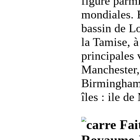
figure parm
mondiales. E
bassin de Lo
la Tamise, 
principales 
Manchester,
Birmingham,
îles : ile de
Fait
Royaume-