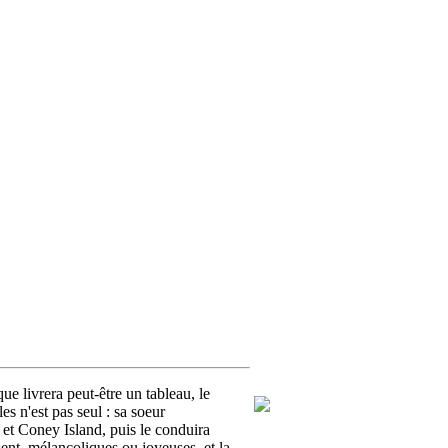
ue livrera peut-être un tableau, le
 n'est pas seul : sa soeur
 et Coney Island, puis le conduira
sent, mélancoliques ou joyeuses, et la