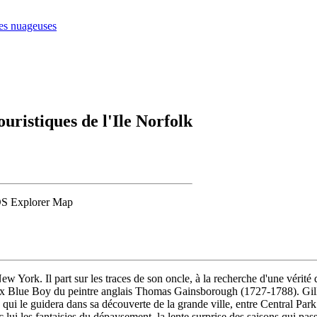
ses nuageuses
uristiques de l'Ile Norfolk
 OS Explorer Map
w York. Il part sur les traces de son oncle, à la recherche d'une vérité q
eux Blue Boy du peintre anglais Thomas Gainsborough (1727-1788). Gilles
qui le guidera dans sa découverte de la grande ville, entre Central Park
 lui les fantaisies du dépaysement, la lente surprise des saisons qui pas