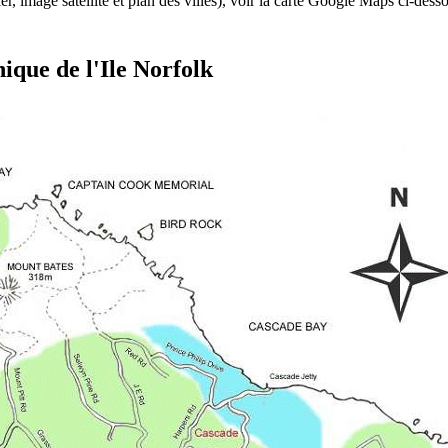
ier, image satellite et plan des villes), voir la carte Google Maps ci-dess
ique de l'Ile Norfolk