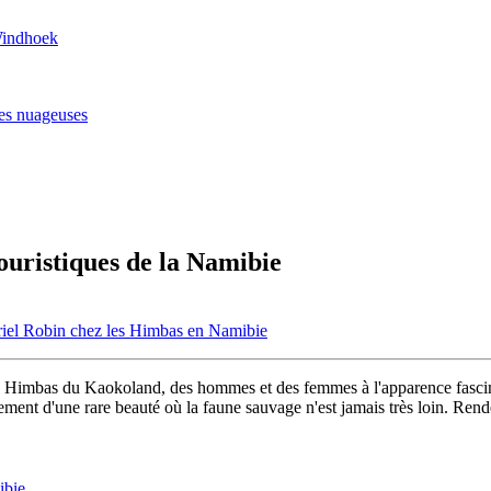
 Windhoek
ses nuageuses
ouristiques de la Namibie
riel Robin chez les Himbas en Namibie
s Himbas du Kaokoland, des hommes et des femmes à l'apparence fascin
ement d'une rare beauté où la faune sauvage n'est jamais très loin. Ren
ibie