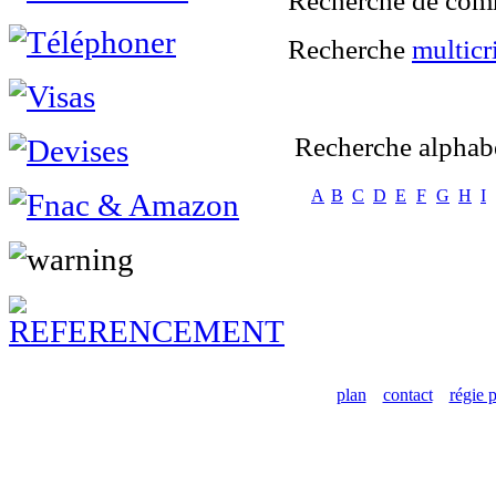
Recherche de comm
Recherche
multicr
Recherche alphab
A
B
C
D
E
F
G
H
I
plan
contact
régie p