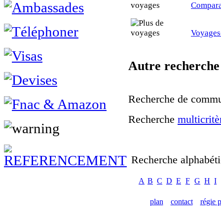
Compara
Voyage
Autre recherche
Recherche de commun
Recherche
multicritè
Recherche alphabét
A
B
C
D
E
F
G
H
I
plan
contact
régie p