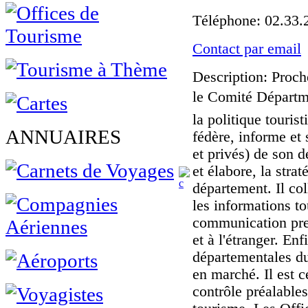
Téléphone
: 02.33
Contact par email
Description
: Proch
le Comité Départm
la politique touris
ANNUAIRES
fédère, informe et 
et privés) de son d
et élabore, la stra
département. Il col
les informations to
communication pres
et à l'étranger. En
départementales du
en marché. Il est ce
contrôle préalable