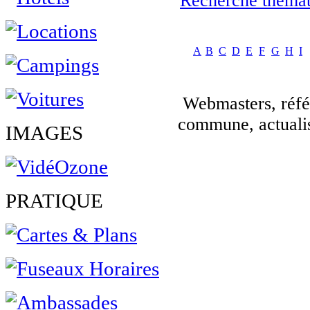
Recherche thémat
A
B
C
D
E
F
G
H
I
Webmasters, réfé
commune, actuali
IMAGES
PRATIQUE