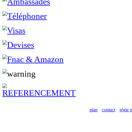
plan
contact
régie p