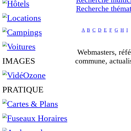
Recherche thémat
A
B
C
D
E
F
G
H
I
Webmasters, réfé
IMAGES
commune, actuali
PRATIQUE