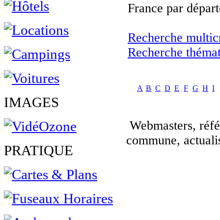
France par départ
Recherche multicr
Recherche thémat
A
B
C
D
E
F
G
H
I
IMAGES
Webmasters, réfé
commune, actuali
PRATIQUE