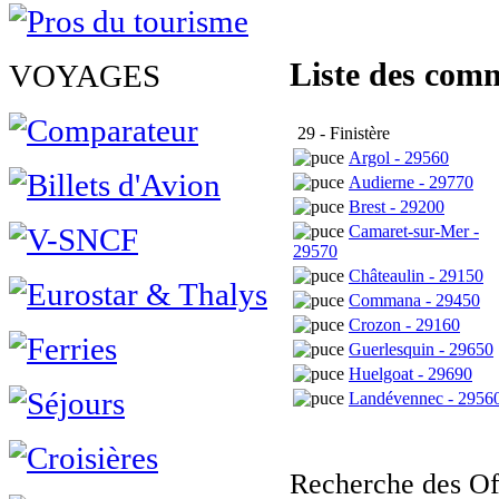
Liste des com
VOYAGES
29 - Finistère
Argol - 29560
Audierne - 29770
Brest - 29200
Camaret-sur-Mer -
29570
Châteaulin - 29150
Commana - 29450
Crozon - 29160
Guerlesquin - 29650
Huelgoat - 29690
Landévennec - 2956
Recherche des Of