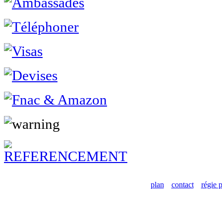
plan
contact
régie p