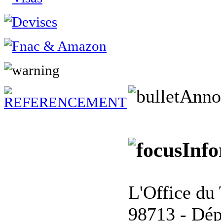
Anno
Info
L'Office du 
98713 - Dép