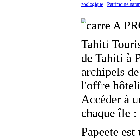
zoologique
-
Patrimoine natur
A PR
Tahiti Tour
de Tahiti à 
archipels de
l'offre hôte
Accéder à un
chaque île :
Papeete est 