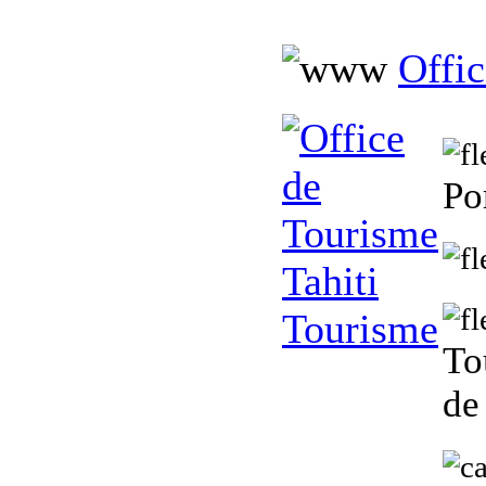
Offic
Po
To
de