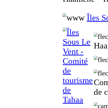
Îles 
Haa
Comi
de 