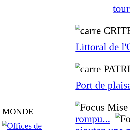
tou
C
RIT
Littoral de l
PATR
Port de plais
Mise 
MONDE
rompu...