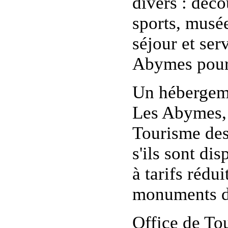
divers : déco
sports, musée
séjour et ser
Abymes pour 
Un hébergeme
Les Abymes, 
Tourisme des
s'ils sont di
à tarifs rédui
monuments da
Office de To