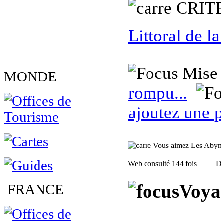
C
RIT
Littoral de l
Mise 
MONDE
rompu...
ajoutez une p
Vous aimez Les Abymes
Web consulté 144 fois
D
Voya
FRANCE