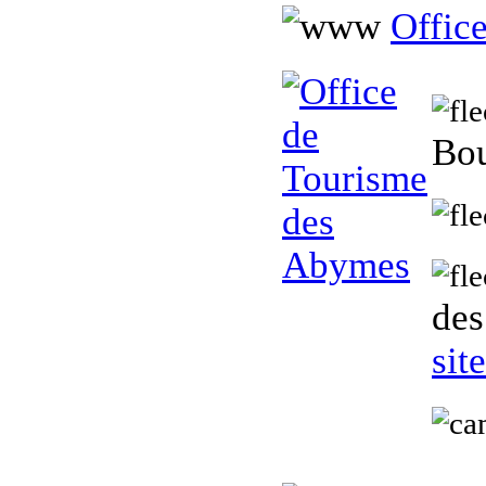
Offic
Bou
des
sit