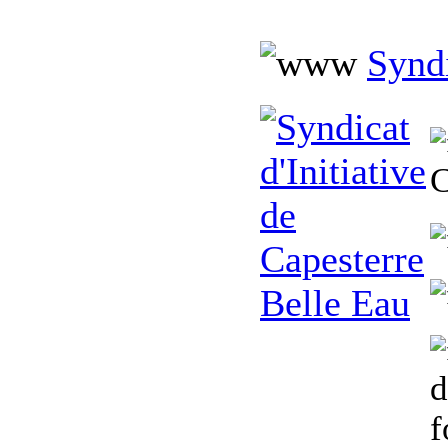
Syndi
C
d
f