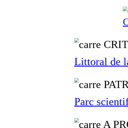
C
C
RI
Littoral de 
PATR
Parc scienti
A PR