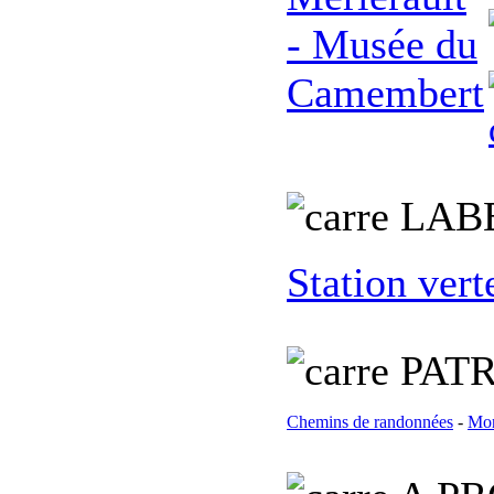
L
AB
Station vert
PATR
Chemins de randonnées
-
Mon