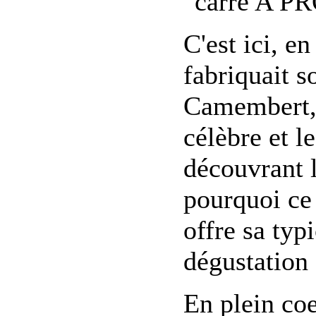
A PR
C'est ici, e
fabriquait s
Camembert, i
célèbre et l
découvrant 
pourquoi ce
offre sa typ
dégustation 
En plein coe