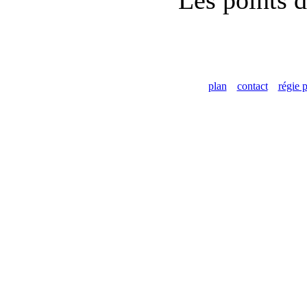
Les points d
plan
contact
régie p