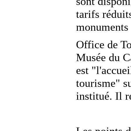
sont disponi
tarifs réduit
monuments d
Office de T
Musée du Ca
est "l'accue
tourisme" sur
institué. Il