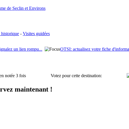
sme de Seclin et Environs
 historique
-
Visites guidées
ignalez un lien rompu...
OTSI: actualisez votre fiche d'informa
en notée 3 fois
Votez pour cette destination:
ervez maintenant !