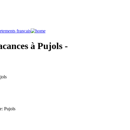
cances à Pujols -
jols
le: Pujols