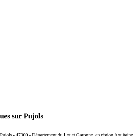
ues sur Pujols
e Pujols - 47300 - Département du Lot et Garonne, en région Aquitaine