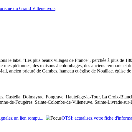
urisme du Grand Villeneuvois
sous le label "Les plus beaux villages de France", perchée à plus de 180
t de rues piétonnes, des maisons à colombages, des anciens remparts et du
u-Mail, ancien prieuré de Cambes, hameau et église de Noaillac, église d
nas, Castella, Dolmayrac, Fongrave, Hautefage-la-Tour, La Croix-Blan
enne-de-Fougères, Sainte-Colombe-de-Villeneuve, Sainte-Livrade-sur-Lo
ignalez un lien rompu...
OTSI: actualisez votre fiche d'informa