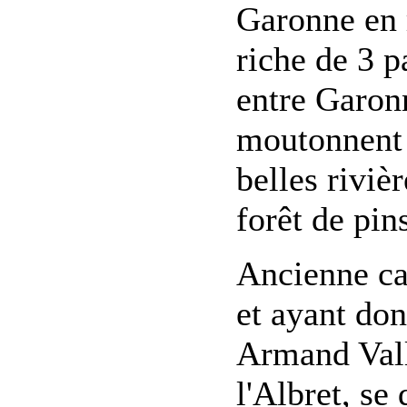
Garonne en 
riche de 3 p
entre Garonn
moutonnent e
belles riviè
forêt de pin
Ancienne cap
et ayant do
Armand Vall
l'Albret, se