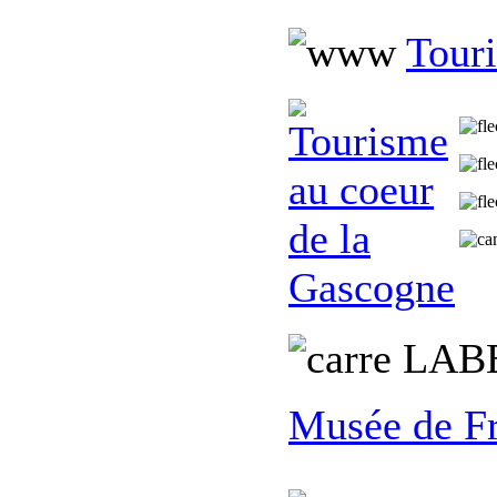
Tour
L
AB
Musée de F