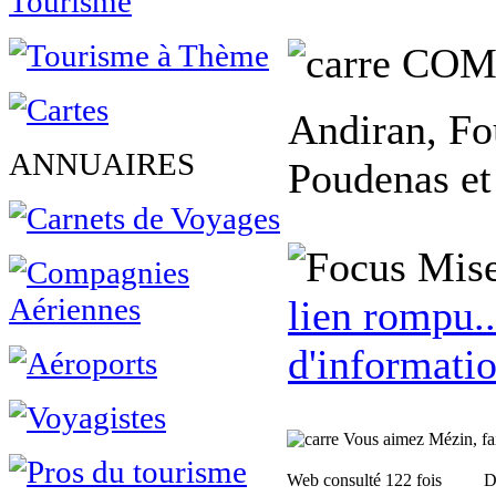
COM
Andiran, Fo
ANNUAIRES
Poudenas et
Mise
lien rompu..
d'informatio
Vous aimez Mézin, fait
Web consulté 122 fois
D