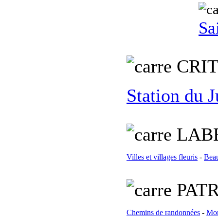
Sa
C
RI
Station du J
L
AB
Villes et villages fleuris
-
Beau
PATR
Chemins de randonnées
-
Mon