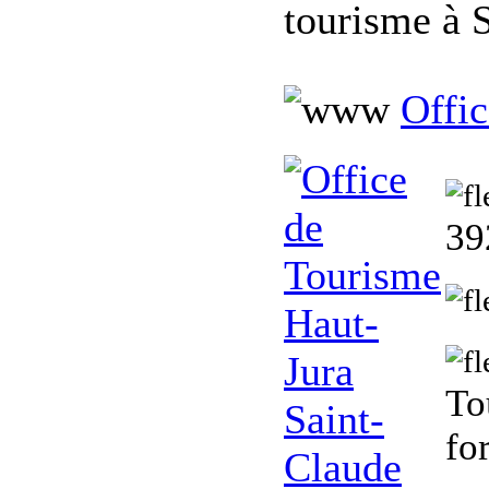
tourisme à 
Offi
39
To
fo