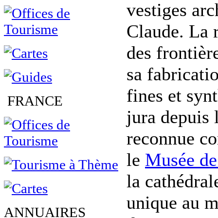
vestiges arc
Claude. La r
des frontiè
sa fabricati
fines et syn
FRANCE
jura depuis 
reconnue co
le
Musée de 
la cathédral
unique au m
ANNUAIRES