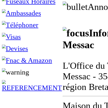
Anno
Info
Messac
L'Office du 
Messac - 354
région Bret
Maison du T