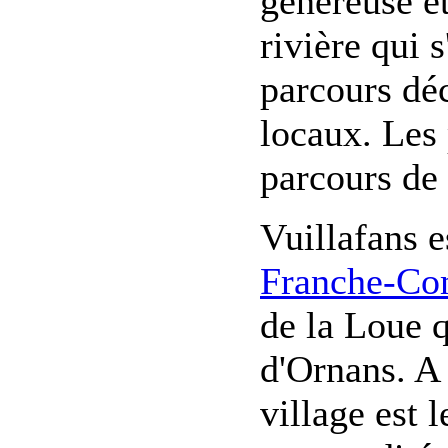
généreuse e
rivière qui 
parcours déc
locaux. Les
parcours de 
Vuillafans e
Franche-Co
de la Loue q
d'Ornans. A
village est l