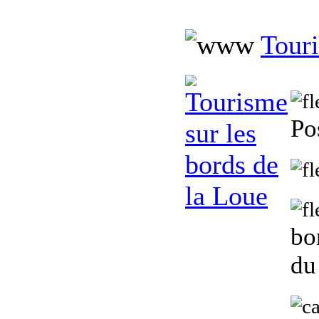
Touri
Po
bo
d