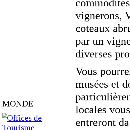
commodités n
vignerons, V
coteaux abru
par un vigne
diverses pr
Vous pourrez
musées et d
particulière
MONDE
locales vous
entreront d