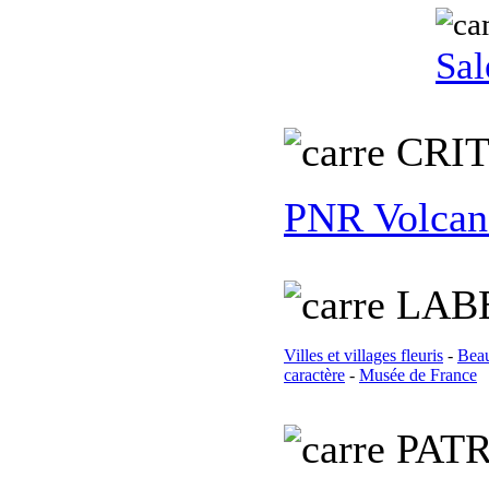
Sal
C
RI
PNR Volcan
L
AB
Villes et villages fleuris
-
Beau
caractère
-
Musée de France
PATR