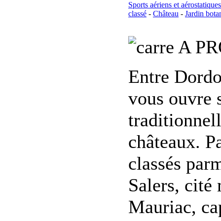
Sports aériens et aérostatiques
classé
-
Château
-
Jardin bota
A PR
Entre Dordo
vous ouvre s
traditionnel
châteaux. Pa
classés parm
Salers, cité
Mauriac, cap