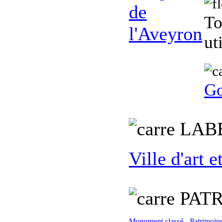
To
ut
Go
L
AB
Ville d'art e
PATR
Monument classé
-
Patrimoine