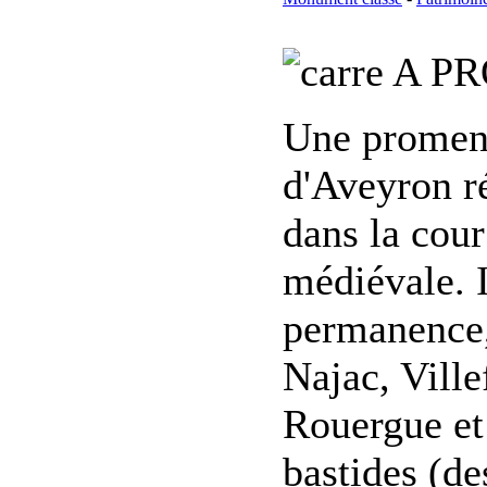
A PR
Une promen
d'Aveyron ré
dans la cour
médiévale. I
permanence,
Najac, Vill
Rouergue et 
bastides (de