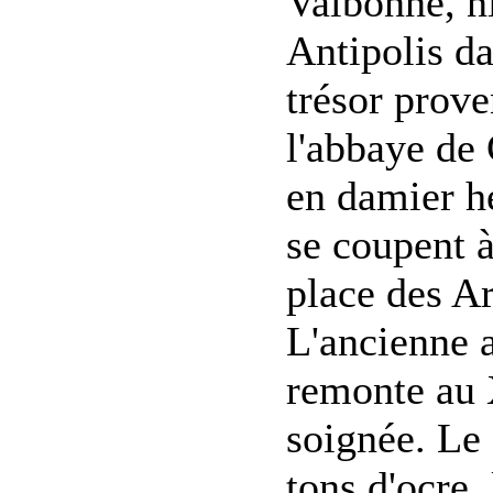
Valbonne, n
Antipolis da
trésor prov
l'abbaye de 
en damier hé
se coupent à
place des A
L'ancienne a
remonte au X
soignée. Le
tons d'ocre,