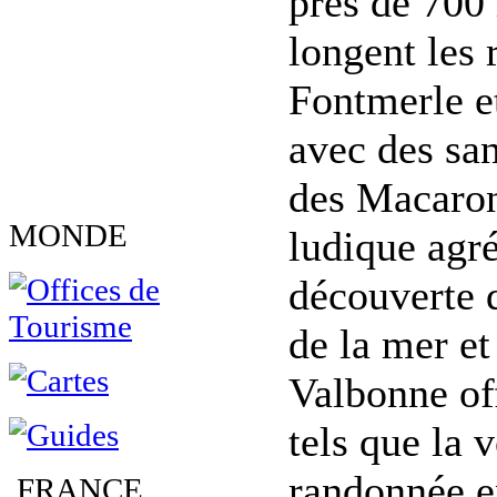
près de 700 
longent les r
Fontmerle et
avec des san
des Macaron
MONDE
ludique agré
découverte 
de la mer et
Valbonne off
tels que la 
randonnée en
FRANCE