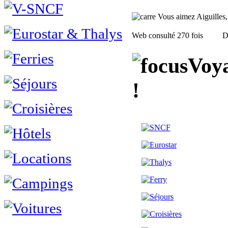
Vous aimez Aiguilles, f
Web consulté 270 fois
D
Voya
!