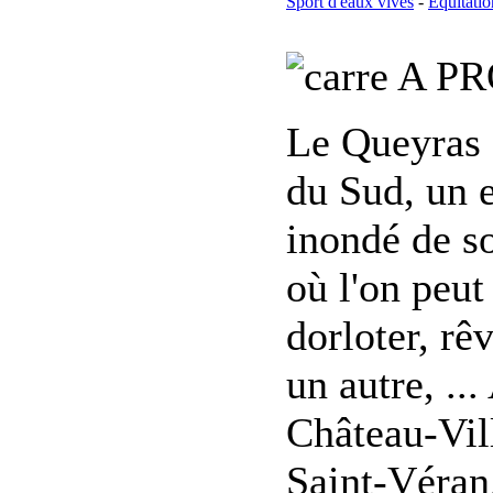
Sport d'eaux vives
-
Equitatio
A PR
Le Queyras 
du Sud, un e
inondé de so
où l'on peut
dorloter, rê
un autre, ..
Château-Vil
Saint-Véran.