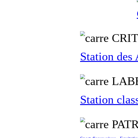
C
RI
Station des
L
AB
Station clas
PATR