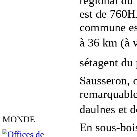
régional du 
est de 760H
commune est
à 36 km (à v
sétagent du
Sausseron, o
remarquable
daulnes et d
MONDE
En sous-bois