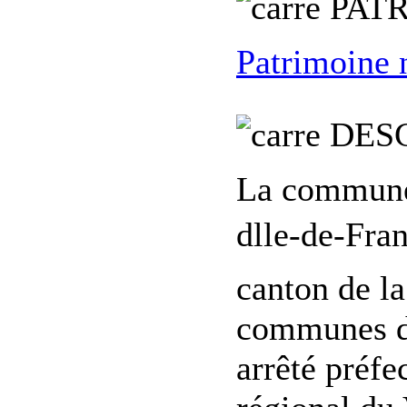
PATR
Patrimoine 
DES
La commune 
dlle-de-Fra
canton de l
communes de
arrêté préfe