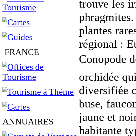
trouve les ir
phragmites. 
plantes rare
régional : E
FRANCE
Conopode dé
orchidée qui
diversifiée 
buse, faucon,
jaune et noi
ANNUAIRES
habitante ty