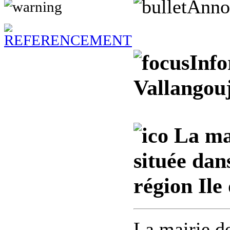
Anno
Info
Vallangouj
La mai
située dan
région Ile
La mairie d