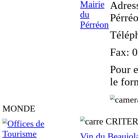
Adres
Pérré
Télép
Fax
: 
Pour e
le for
MONDE
CRITE
Vin du Beaujol