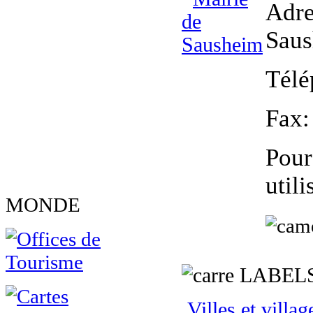
Adre
Sau
Télé
Fax
:
Pour
util
MONDE
LABEL
Villes et villag