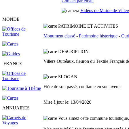
Contact par email
Vidéos de Mairie de Ville
MONDE
PATRIMOINE ET ACTIVITES
Monument classé
-
Patrimoine historique
-
Curi
DESCRI
P
TION
Villers-Outréaux, fleuron du Textile Français de
FRANCE
SLOGAN
Fière de son passé, confiante en son avenir
Mise à jour le: 13/04/2026
ANNUAIRES
Vous aimez cette commune touristique, f