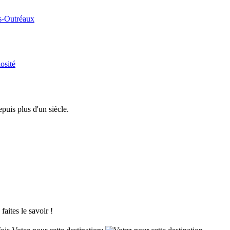
rs-Outréaux
osité
puis plus d'un siècle.
aites le savoir !