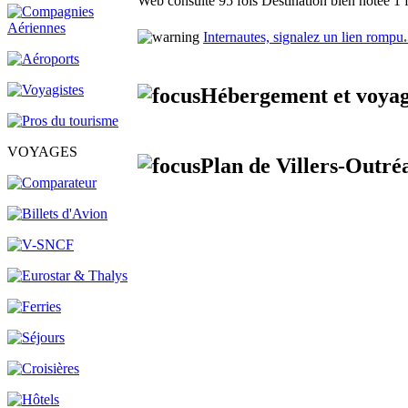
Web consulté 95 fois
Destination bien notée 1 
Internautes, signalez un lien rompu
.
Hébergement et voyag
VOYAGES
Plan de Villers-Outréa