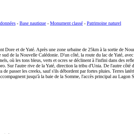
ndonnées
-
Base nautique
-
Monument classé
-
Patrimoine naturel
Dore et de Yaté. Après une zone urbaine de 25km à la sortie de Nouméa
ud de la Nouvelle Calédonie. D'un côté, la route du lac de Yaté, avec l
ls, où les tons bleus, verts et ocres se déclinent à l'infini dans des refl
 Sur l'autre rive de la Yaté, direction la tribu d'Unia. De l'autre côté 
de passer les creeks, sauf s'ils débordent par fortes pluies. Terres laté
accompagnent jusqu'à la baie de la Somme, l'accès principal au Lagon 