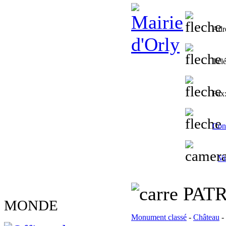
Adr
Tél
Fax
Cont
Vi
PATR
MONDE
Monument classé
-
Château
-