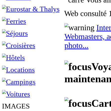
Web consulté 1
Inte
Webmasters, ac
photo...
Voy
maintenan
Cart
IMAGES