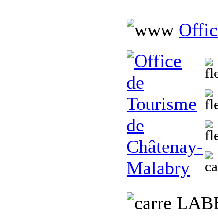
Offi
L
AB