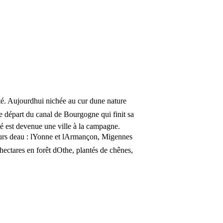
é. Aujourdhui nichée au cur dune nature
 de départ du canal de Bourgogne qui finit sa
té est devenue une ville à la campagne.
urs deau : lYonne et lArmançon, Migennes
hectares en forêt dOthe, plantés de chênes,