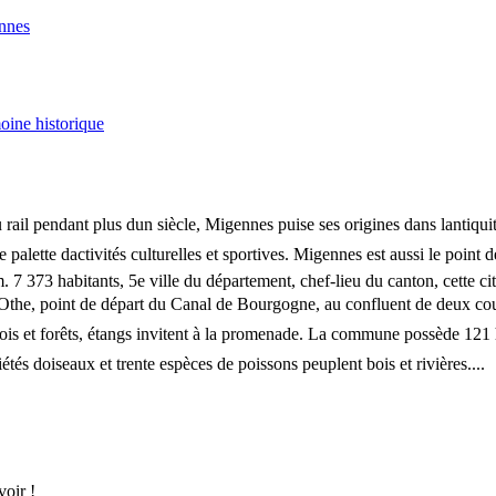
nnes
oine historique
ail pendant plus dun siècle, Migennes puise ses origines dans lantiquit
e palette dactivités culturelles et sportives. Migennes est aussi le point
 7 373 habitants, 5e ville du département, chef-lieu du canton, cette ci
t dOthe, point de départ du Canal de Bourgogne, au confluent de deux co
 bois et forêts, étangs invitent à la promenade. La commune possède 121 
tés doiseaux et trente espèces de poissons peuplent bois et rivières....
oir !