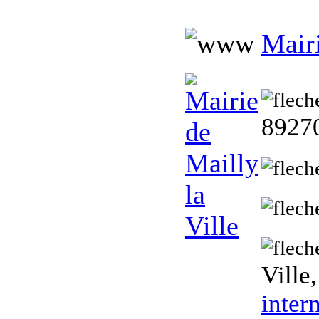
Mairi
89270
Ville
inter