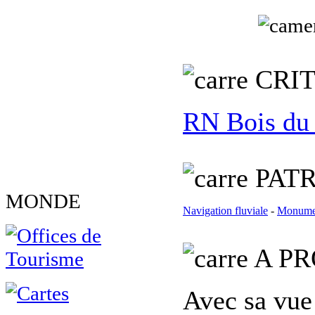
C
RI
RN Bois du
PATR
MONDE
Navigation fluviale
-
Monumen
A PR
Avec sa vue 