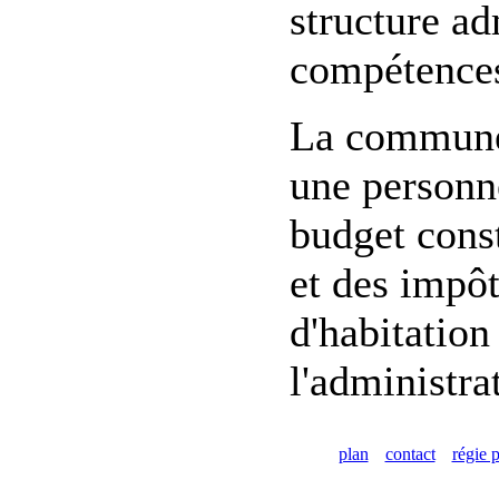
structure ad
compétences
La commune d
une personne
budget const
et des impôt
d'habitation
l'administra
plan
contact
régie p