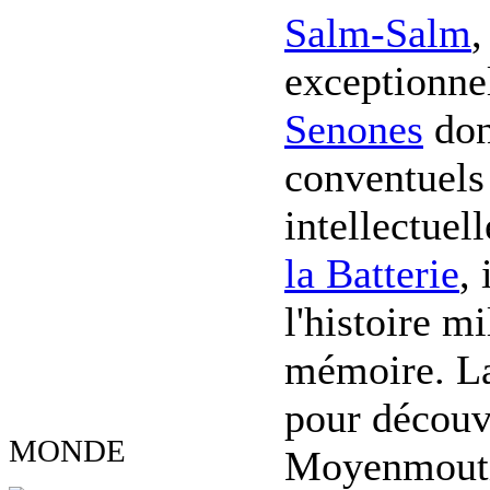
Salm-Salm
,
exceptionnel
Senones
dont
conventuels 
intellectuel
la Batterie
,
l'histoire mi
mémoire. La 
pour découvr
MONDE
Moyenmoutie