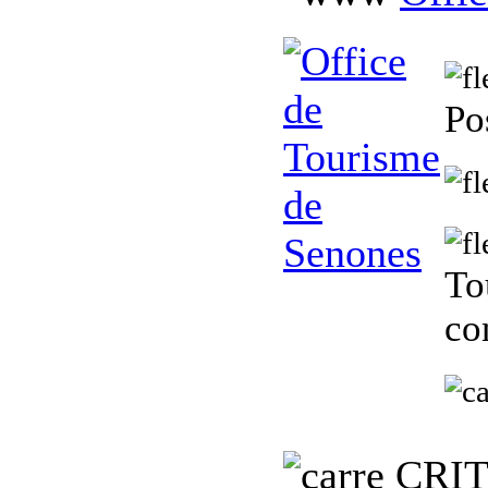
Po
To
co
C
RI