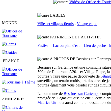
Vidéos de Office de Tour
L
ABELS
MONDE
Villes et villages fleuris
-
Village étape
PATRIMOINE ET ACTIVITES
Festival
-
Lac ou plan d'eau
-
Lieu de pêche
-
M
A PROPOS DE Bessines sur Gartemp
FRANCE
Bessines sur Gartempe est une commune située
500m de l'autoroute A20. 1er Village Etape, la
pourrez y faire une pause découverte de l'
étang
surveillée, un terrain multisport, des aires de 
pourrez également vous balader sur des circuit
La commune de
Bessines sur Gartempe
compte 
protégée de Degas qui disait d'elle : "cette dia
ANNUAIRES
Maurice Utrillo
a aussi connu un destin hors 