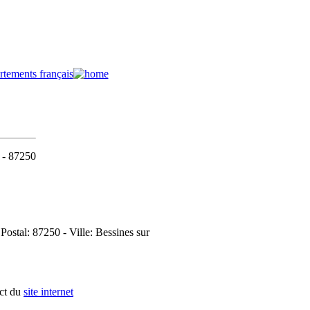
e - 87250
ostal: 87250 - Ville: Bessines sur
act du
site internet