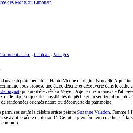
isme des Monts du Limousin
onument classé
-
Château
-
Vestiges
e
 dans le département de la Haute-Vienne en région Nouvelle Aquitaine
 commune vous propose une étape détente et découverte dans le cadre a
 de Sagnat
qui aurait été créé au Moyen-Age par les moines de l'abbay
jeux et de pique-nique, des possibilités de pêche et un sentier arboricole
s de randonnées orientés nature ou découverte du patrimoine.
parmi ses natifs la célèbre artiste peintre
Suzanne Valadon
. Femme à l'e
blesse avait le génie du dessin !". Ce fut la première femme admise à la 
du commun.